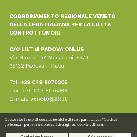
COORDINAMENTO REGIONALE VENETO
DELLA LEGA ITALIANA PER LA LOTTA
CONTRO I TUMORI
C/O LILT di PADOVA ONLUS
Via Giusto de' Menabuoi, 64/3
35132 Padova - Italia
Tel:
+39 049 8070205
Fax: +39 049 8075366
E-mail:
veneto@lilt.it
© 2023 - Progettato da
Questo sito fa uso di cookies tecnici e di terze parti. Clicca "Gestisci
preferenze" per la selezione ed i dettagli sui cookie utilizzati.
Gestisci preferenze
Solo necessari